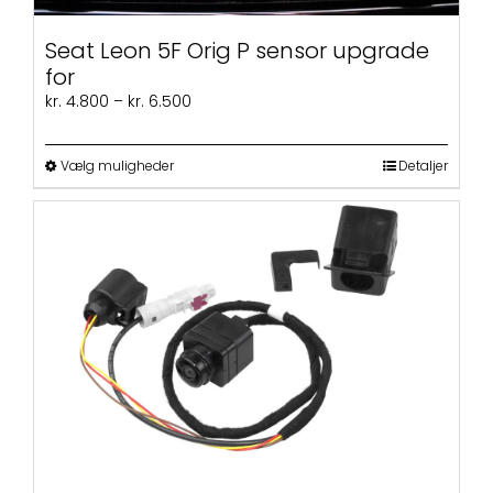
Seat Leon 5F Orig P sensor upgrade
for
Prisinterval:
kr.
4.800
–
kr.
6.500
kr. 4.800
til
Dette
kr. 6.500
Vælg muligheder
Detaljer
vare
har
flere
varianter.
Mulighederne
kan
vælges
på
varesiden