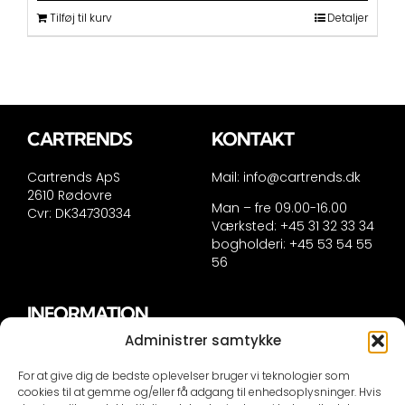
Tilføj til kurv
Detaljer
CARTRENDS
KONTAKT
Cartrends ApS
Mail:
info@cartrends.dk
2610 Rødovre
Man – fre 09.00-16.00
Cvr: DK34730334
Værksted: +45 31 32 33 34
bogholderi: +45 53 54 55
56
INFORMATION
Administrer samtykke
Handelsinformation
Persondatapolitik
For at give dig de bedste oplevelser bruger vi teknologier som
Cookie politik
cookies til at gemme og/eller få adgang til enhedsoplysninger. Hvis