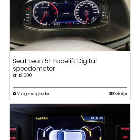
kan
vælges
på
varesiden
Seat Leon 5F Facelift Digital
speedometer
kr.
12.000
Dette
Vælg muligheder
Detaljer
vare
har
flere
varianter.
Mulighederne
kan
vælges