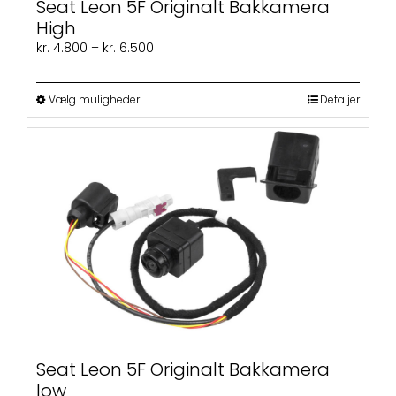
Seat Leon 5F Originalt Bakkamera
High
Prisinterval:
kr.
4.800
–
kr.
6.500
kr. 4.800
til
Dette
kr. 6.500
Vælg muligheder
Detaljer
vare
har
flere
varianter.
Mulighederne
kan
vælges
på
varesiden
Seat Leon 5F Originalt Bakkamera
low