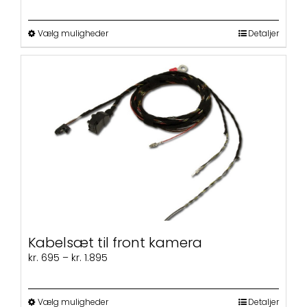
kr. 795
til
kr. 1.995
Dette
Vælg muligheder
Detaljer
vare
har
flere
varianter.
Mulighederne
kan
vælges
på
varesiden
Kabelsæt til front kamera
Prisinterval:
kr.
695
–
kr.
1.895
kr. 695
til
kr. 1.895
Dette
Vælg muligheder
Detaljer