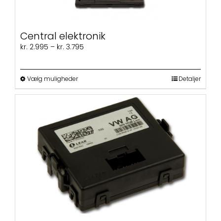
Central elektronik
Prisinterval:
kr.
2.995
–
kr.
3.795
kr. 2.995
til
kr. 3.795
Dette
Vælg muligheder
Detaljer
vare
har
flere
varianter.
Mulighederne
kan
vælges
på
varesiden