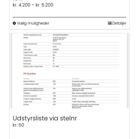
Prisinterval:
kr.
4.200
–
kr.
5.200
kr. 4.200
til
Dette
kr. 5.200
Vælg muligheder
Detaljer
vare
har
flere
varianter.
Mulighederne
kan
vælges
på
varesiden
Udstyrsliste via stelnr
kr.
50