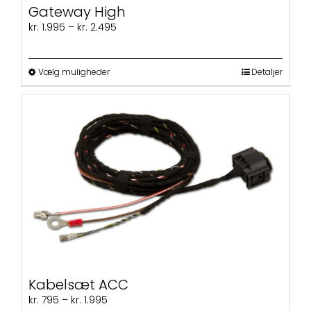
Gateway High
Prisinterval:
kr.
1.995
–
kr.
2.495
kr. 1.995
til
kr. 2.495
Dette
Vælg muligheder
Detaljer
vare
har
flere
varianter.
Mulighederne
kan
vælges
på
varesiden
Kabelsæt ACC
Prisinterval:
kr.
795
–
kr.
1.995