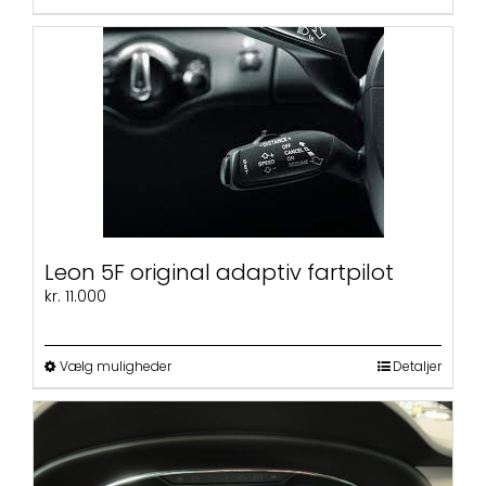
vare
har
flere
varianter.
Mulighederne
kan
vælges
på
varesiden
Leon 5F original adaptiv fartpilot
kr.
11.000
Dette
Vælg muligheder
Detaljer
vare
har
flere
varianter.
Mulighederne