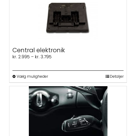
Central elektronik
Prisinterval:
kr.
2.995
–
kr.
3.795
kr. 2.995
til
kr. 3.795
Dette
Vælg muligheder
Detaljer
vare
har
flere
varianter.
Mulighederne
kan
vælges
på
varesiden