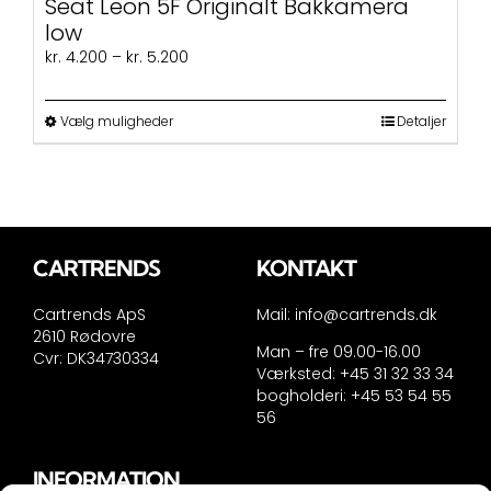
Seat Leon 5F Originalt Bakkamera
low
Prisinterval:
kr.
4.200
–
kr.
5.200
kr. 4.200
til
Dette
kr. 5.200
Vælg muligheder
Detaljer
vare
har
flere
varianter.
Mulighederne
kan
CARTRENDS
KONTAKT
vælges
på
Cartrends ApS
Mail:
info@cartrends.dk
varesiden
2610 Rødovre
Man – fre 09.00-16.00
Cvr: DK34730334
Værksted: +45 31 32 33 34
bogholderi: +45 53 54 55
56
INFORMATION