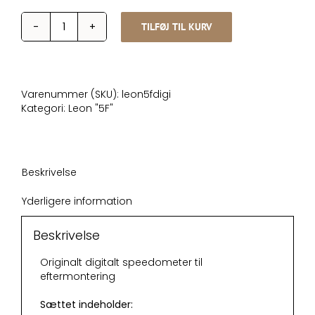
TILFØJ TIL KURV
Seat
Leon
5F
Facelift
Digital
Varenummer (SKU):
leon5fdigi
speedometer
Kategori:
Leon "5F"
antal
Beskrivelse
Yderligere information
Beskrivelse
Originalt digitalt speedometer til
eftermontering
Sættet indeholder: