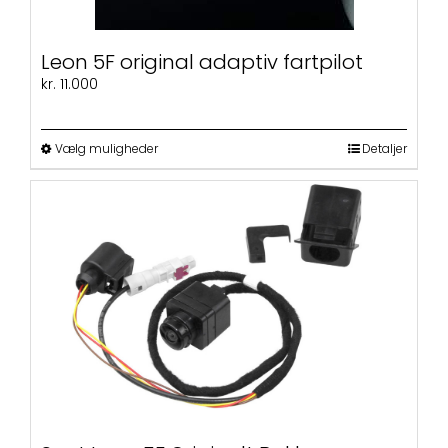
Leon 5F original adaptiv fartpilot
kr.
11.000
Dette
Vælg muligheder
Detaljer
vare
har
flere
varianter.
Mulighederne
kan
vælges
på
varesiden