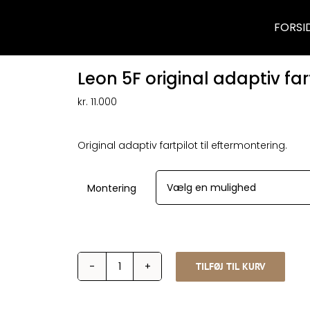
FORSI
Leon 5F original adaptiv far
kr.
11.000
Original adaptiv fartpilot til eftermontering.
Montering
TILFØJ TIL KURV
Leon
5F
original