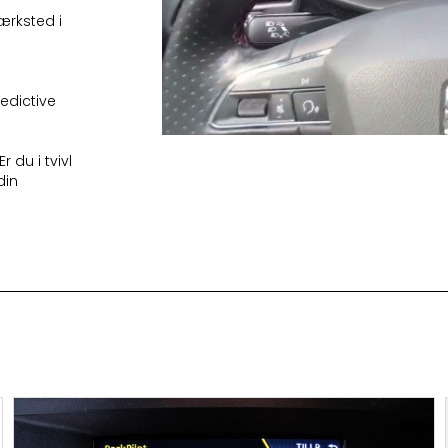
ærksted i
edictive
 du i tvivl
din