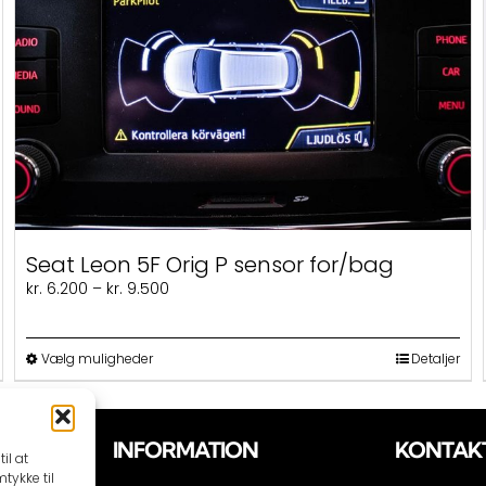
Seat Leon 5F Orig P sensor for/bag
Prisinterval:
kr.
6.200
–
kr.
9.500
kr. 6.200
til
kr. 9.500
Dette
Vælg muligheder
Detaljer
vare
har
flere
varianter.
INFORMATION
KONTAK
il at
Mulighederne
tykke til