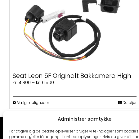
Seat Leon 5F Originalt Bakkamera High
Prisinterval:
kr.
4.800
–
kr.
6.500
kr. 4.800
til
kr. 6.500
Dette
Vælg muligheder
Detaljer
vare
har
Administrer samtykke
flere
varianter.
CARTRENDS
KONTAKT
For at give dig de bedste oplevelser bruger vi teknologier som cookies t
Mulighederne
gemme og/eller få adgang til enhedsoplysninger. Hvis du giver dit sam