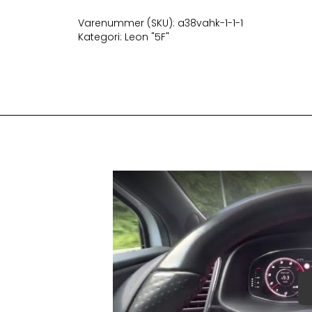
adaptiv
fartpilot
Varenummer (SKU):
a38vahk-1-1-1
antal
Kategori:
Leon "5F"