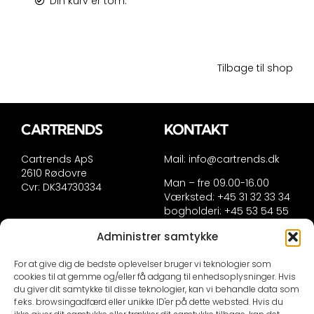
Din kurv er tom.
Tilbage til shop
CARTRENDS
KONTAKT
Cartrends ApS
Mail:
info@cartrends.dk
2610 Rødovre
Man – fre 09.00-16.00
Cvr: DK34730334
Værksted: +45 31 32 33 34
bogholderi: +45 53 54 55
56
Administrer samtykke
INFORMATION
For at give dig de bedste oplevelser bruger vi teknologier som
cookies til at gemme og/eller få adgang til enhedsoplysninger. Hvis
du giver dit samtykke til disse teknologier, kan vi behandle data som
Handelsinformation
f.eks. browsingadfærd eller unikke ID'er på dette websted. Hvis du
Persondatapolitik