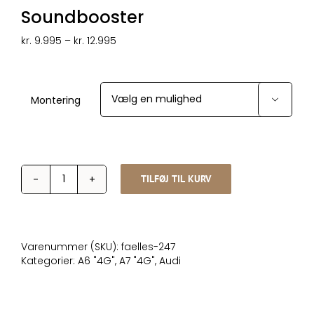
Soundbooster
Prisinterval:
kr.
9.995
–
kr.
12.995
kr. 9.995
til
kr. 12.995
Montering

TILFØJ TIL KURV
Soundbooster
antal
Varenummer (SKU):
faelles-247
Kategorier:
A6 "4G"
,
A7 "4G"
,
Audi