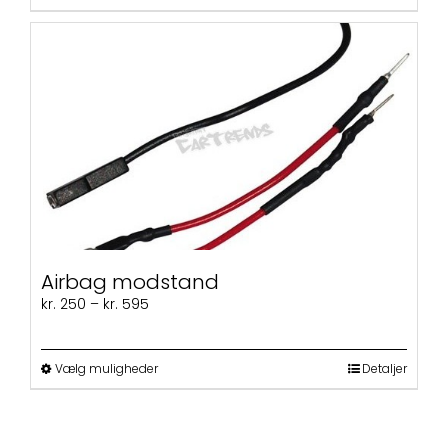
vare
har
flere
varianter.
Mulighederne
kan
vælges
på
varesiden
Airbag modstand
Prisinterval:
kr.
250
–
kr.
595
kr. 250
til
kr. 595
Dette
Vælg muligheder
Detaljer
vare
har
flere