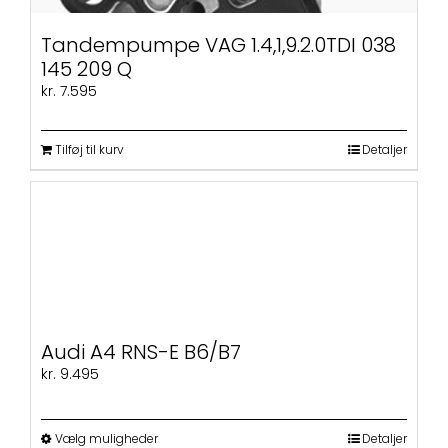
Tandempumpe VAG 1.4,1,9.2.0TDI 038
145 209 Q
kr.
7.595
Tilføj til kurv
Detaljer
Audi A4 RNS-E B6/B7
kr.
9.495
Dette
Vælg muligheder
Detaljer