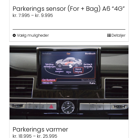
Parkerings sensor (For + Bag) A6 “4G”
Prisinterval:
kr.
7.995
–
kr.
9.995
kr. 7.995
til
kr. 9.995
Dette
Vælg muligheder
Detaljer
vare
har
flere
varianter.
Mulighederne
kan
vælges
på
varesiden
Parkerings varmer
Prisinterval:
kr.
18.995
–
kr.
25.995