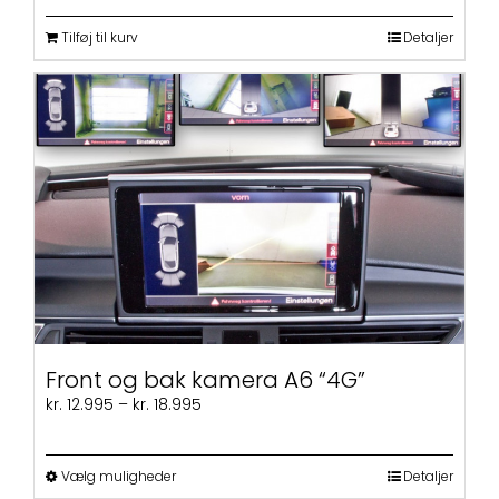
Tilføj til kurv
Detaljer
Front og bak kamera A6 “4G”
Prisinterval:
kr.
12.995
–
kr.
18.995
kr. 12.995
til
kr. 18.995
Dette
Vælg muligheder
Detaljer