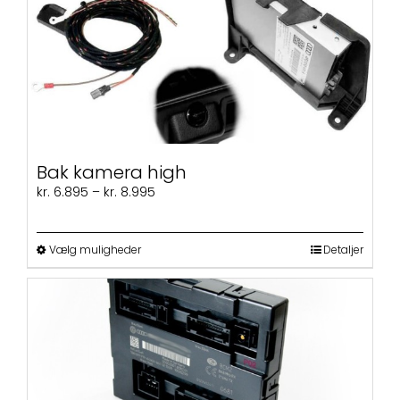
varianter.
Mulighederne
kan
vælges
på
varesiden
Bak kamera high
Prisinterval:
kr.
6.895
–
kr.
8.995
kr. 6.895
til
kr. 8.995
Dette
Vælg muligheder
Detaljer
vare
har
flere
varianter.
Mulighederne
kan
vælges
på