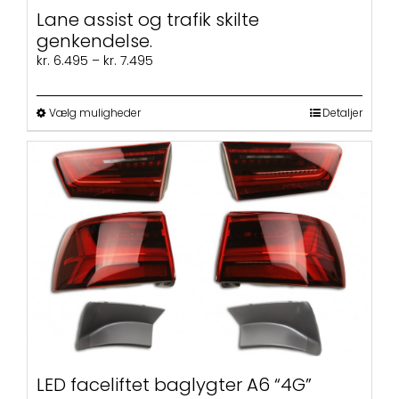
Lane assist og trafik skilte
genkendelse.
Prisinterval:
kr.
6.495
–
kr.
7.495
kr. 6.495
til
Dette
kr. 7.495
Vælg muligheder
Detaljer
vare
har
flere
varianter.
Mulighederne
kan
vælges
på
varesiden
LED faceliftet baglygter A6 “4G”