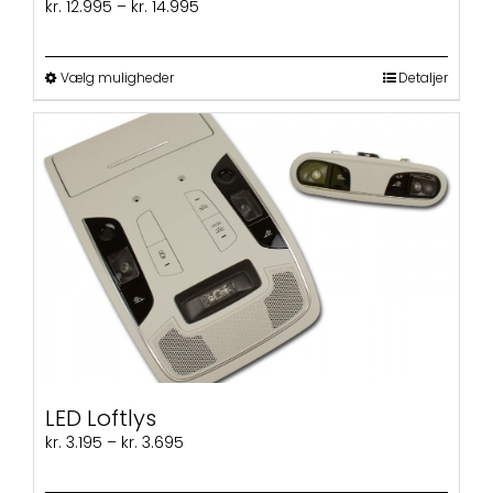
Prisinterval:
kr.
12.995
–
kr.
14.995
kr. 12.995
til
kr. 14.995
Dette
Vælg muligheder
Detaljer
vare
har
flere
varianter.
Mulighederne
kan
vælges
på
varesiden
LED Loftlys
Prisinterval:
kr.
3.195
–
kr.
3.695
kr. 3.195
til