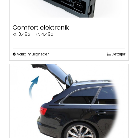
varesiden
Comfort elektronik
Prisinterval:
kr.
3.495
–
kr.
4.495
kr. 3.495
til
kr. 4.495
Dette
Vælg muligheder
Detaljer
vare
har
flere
varianter.
Mulighederne
kan
vælges
på
varesiden