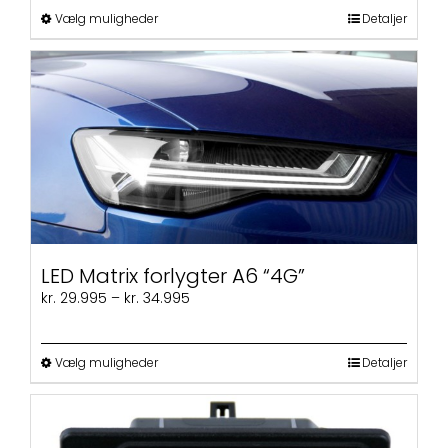
kr. 3.695
Dette
Vælg muligheder
Detaljer
vare
har
flere
varianter.
Mulighederne
kan
vælges
på
varesiden
LED Matrix forlygter A6 “4G”
Prisinterval:
kr.
29.995
–
kr.
34.995
kr. 29.995
til
kr. 34.995
Dette
Vælg muligheder
Detaljer
vare
har
flere
varianter.