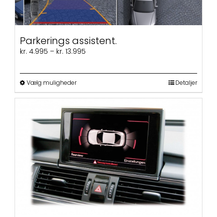
Parkerings assistent.
Prisinterval:
kr.
4.995
–
kr.
13.995
kr. 4.995
til
kr. 13.995
Dette
Vælg muligheder
Detaljer
vare
har
flere
varianter.
Mulighederne
kan
vælges
på
varesiden