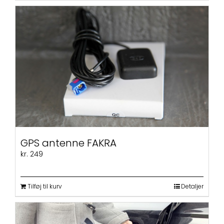
vare
har
flere
varianter.
Mulighederne
kan
vælges
på
varesiden
GPS antenne FAKRA
kr.
249
Tilføj til kurv
Detaljer