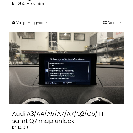
Prisinterval:
kr.
250
–
kr.
595
kr. 250
til
kr. 595
Dette
Vælg muligheder
Detaljer
vare
har
flere
varianter.
Mulighederne
kan
vælges
på
varesiden
Audi A3/A4/A5/A7/A7/Q2/Q5/TT
samt Q7 map unlock
kr.
1.000