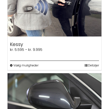
Kessy
Prisinterval:
kr.
5.595
–
kr.
9.995
kr. 5.595
til
kr. 9.995
Dette
Vælg muligheder
Detaljer
vare
har
flere
varianter.
Mulighederne
kan
vælges
på