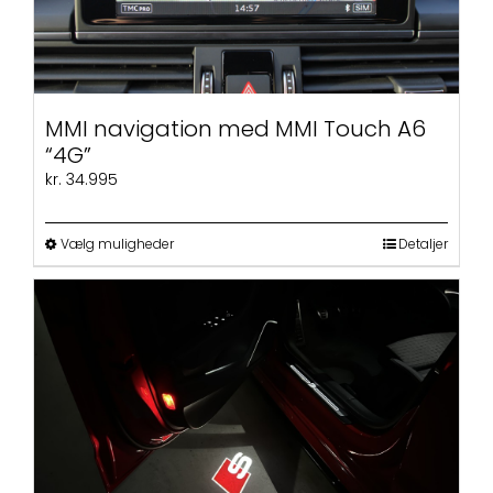
MMI navigation med MMI Touch A6
“4G”
kr.
34.995
Dette
Vælg muligheder
Detaljer
vare
har
flere
varianter.
Mulighederne
kan
vælges
på
varesiden