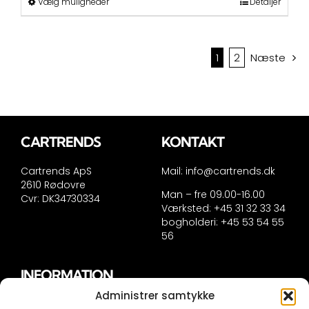
Dette
Vælg muligheder
Detaljer
vare
har
flere
varianter.
1
2
Næste
Mulighederne
kan
vælges
på
varesiden
CARTRENDS
KONTAKT
Cartrends ApS
Mail:
info@cartrends.dk
2610 Rødovre
Man – fre 09.00-16.00
Cvr: DK34730334
Værksted: +45 31 32 33 34
bogholderi: +45 53 54 55
56
INFORMATION
Administrer samtykke
Handelsinformation