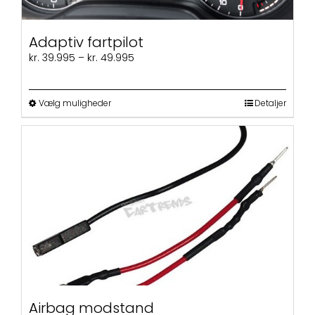
Adaptiv fartpilot
Prisinterval:
kr.
39.995
–
kr.
49.995
kr. 39.995
til
kr. 49.995
Dette
Vælg muligheder
Detaljer
vare
har
flere
varianter.
Mulighederne
kan
vælges
på
varesiden
Airbag modstand