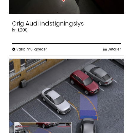
Orig Audi indstigningslys
kr.
1.200
Dette
Vælg muligheder
Detaljer
vare
har
flere
varianter.
Mulighederne
kan
vælges
på
varesiden