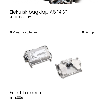
Elektrisk bagklap A6 “4G”
Prisinterval:
kr.
10.995
–
kr.
19.995
kr. 10.995
til
kr. 19.995
Dette
Vælg muligheder
Detaljer
vare
har
flere
varianter.
Mulighederne
kan
vælges
på
varesiden
Front kamera
kr.
4.995