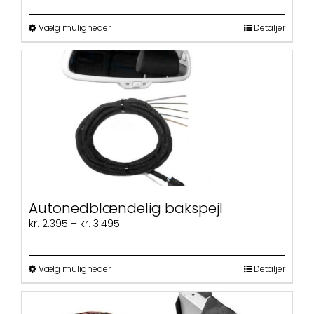
Dette
Vælg muligheder
Detaljer
vare
har
flere
varianter.
Mulighederne
kan
vælges
på
varesiden
Autonedblændelig bakspejl
Prisinterval:
kr.
2.395
–
kr.
3.495
kr. 2.395
til
kr. 3.495
Dette
Vælg muligheder
Detaljer
vare
har
flere