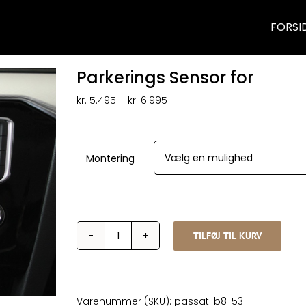
FORSI
Parkerings Sensor for
Prisinterval:
kr.
5.495
–
kr.
6.995
kr. 5.495
til
kr. 6.995
Montering
TILFØJ TIL KURV
Parkerings
Sensor
for
antal
Varenummer (SKU):
passat-b8-53