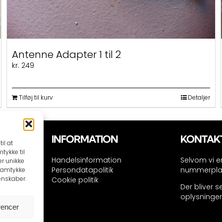
Antenne Adapter 1 til 2
kr.
249
Tilføj til kurv
Detaljer
INFORMATION
KONTAK
il at
tykke til
dk
Handelsinformation
Selvom vi er
er unikke
Persondatapolitik
nummerplade
 samtykke
enskaber.
Cookie politik
3 34
Der bliver 
 55 56
oplysninge
rencer