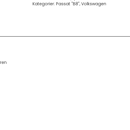
Kategorier:
Passat "B8"
,
Volkswagen
eren