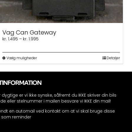
Vag Can Gateway
Prisinterval:
kr.
1.495
–
kr.
1.995
kr. 1.495
til
kr. 1.995
Dette
Vælg muligheder
Detaljer
vare
har
flere
varianter.
TINFORMATION
Mulighederne
kan
 dygtige er vi ikke synske, såfremt du IKKE skriver din bils
vælges
 eller stelnummer i mailen besvare vi IKKE din mail!
på
sendt en automail ved kontakt om at vi skal bruge disse
varesiden
r som reminder