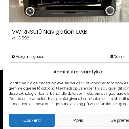
VW RNS510 Navigation DAB
kr.
13.995
Dette
Vælg muligheder
Detaljer
vare
har
Administrer samtykke
flere
varianter.
CARTRENDS
KONTAKT
For at give dig de bedste oplevelser bruger vi teknologier som cookies t
Mulighederne
gemme og/eller få adgang til enhedsoplysninger. Hvis du giver dit sam
kan
Cartrends ApS
Mail:
info@cartrends.
disse teknologier, kan vi behandle data som f.eks. browsingadfærd ell
vælges
2610 Rødovre
ID'er på dette websted. Hvis du ikke giver dit samtykke eller trækker dit
på
Man – fre 09.00-16.00
tilbage, kan det have en negativ indvirkning på visse funktioner og eg
Cvr: DK34730334
varesiden
Værksted: +45 31 32 3
bogholderi: +45 53 54
Godkend
Afvis
Se præfe