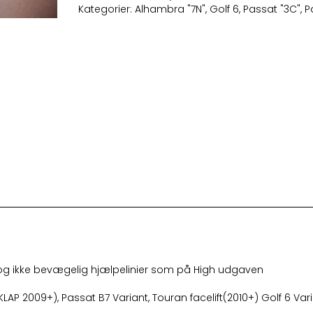
"LOW"
Kategorier:
Alhambra "7N"
,
Golf 6
,
Passat "3C"
,
P
antal
 og ikke bevægelig hjælpelinier som på High udgaven
AP 2009+), Passat B7 Variant, Touran facelift(2010+) Golf 6 V