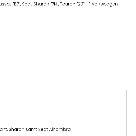
assat "B7"
,
Seat
,
Sharan "7N"
,
Touran "2011+"
,
Volkswagen
ariant, Sharan samt Seat Alhambra