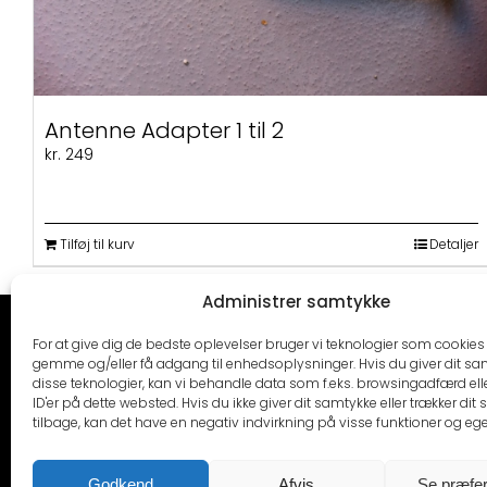
Antenne Adapter 1 til 2
kr.
249
Tilføj til kurv
Detaljer
Administrer samtykke
CARTRENDS
KONTAKT
For at give dig de bedste oplevelser bruger vi teknologier som cookies t
gemme og/eller få adgang til enhedsoplysninger. Hvis du giver dit sam
Cartrends ApS
Mail:
info@cartrends.
disse teknologier, kan vi behandle data som f.eks. browsingadfærd ell
2610 Rødovre
ID'er på dette websted. Hvis du ikke giver dit samtykke eller trækker dit
Man – fre 09.00-16.00
tilbage, kan det have en negativ indvirkning på visse funktioner og eg
Cvr: DK34730334
Værksted: +45 31 32 3
bogholderi: +45 53 54
Godkend
Afvis
Se præfe