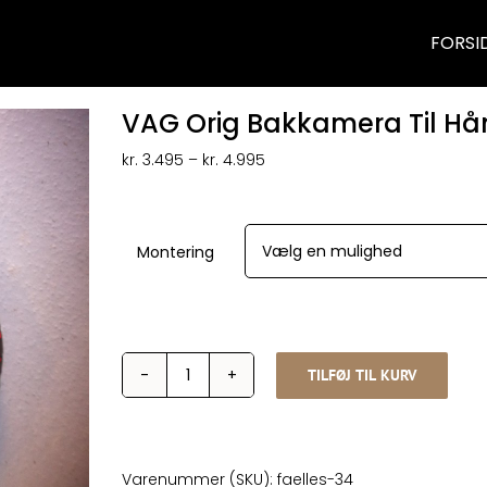
FORSI
VAG Orig Bakkamera Til H
Prisinterval:
kr.
3.495
–
kr.
4.995
kr. 3.495
til
kr. 4.995
Montering
TILFØJ TIL KURV
VAG
Orig
Bakkamera
Til
Håndtag
Varenummer (SKU):
faelles-34