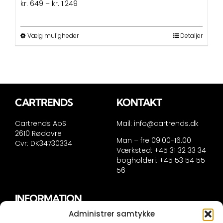
Prisinterval:
kr.
649
–
kr.
1.249
kr. 649
til
kr. 1.249
Dette
Vælg muligheder
Detaljer
vare
har
flere
varianter.
Mulighederne
kan
CARTRENDS
KONTAKT
vælges
på
Cartrends ApS
Mail:
info@cartrends.dk
varesiden
2610 Rødovre
Man – fre 09.00-16.00
Cvr: DK34730334
Værksted: +45 31 32 33 34
bogholderi: +45 53 54 55
56
INFORMATION
Administrer samtykke
Handelsinformation