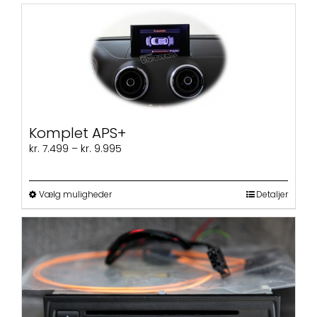
Komplet APS+
Prisinterval:
kr.
7.499
–
kr.
9.995
kr. 7.499
til
kr. 9.995
Dette
Vælg muligheder
Detaljer
vare
har
flere
varianter.
Mulighederne
kan
vælges
på