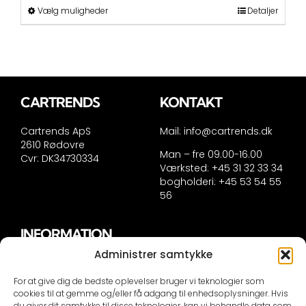
Dette
Vælg muligheder
Detaljer
vare
har
flere
varianter.
Mulighederne
kan
CARTRENDS
KONTAKT
vælges
på
Cartrends ApS
Mail:
info@cartrends.dk
varesiden
2610 Rødovre
Man – fre 09.00-16.00
Cvr: DK34730334
Værksted: +45 31 32 33 34
bogholderi: +45 53 54 55
56
INFORMATION
Administrer samtykke
Handelsinformation
Persondatapolitik
For at give dig de bedste oplevelser bruger vi teknologier som
Cookie politik
cookies til at gemme og/eller få adgang til enhedsoplysninger. Hvis
du giver dit samtykke til disse teknologier, kan vi behandle data som