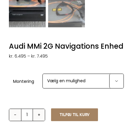
Audi MMi 2G Navigations Enhed
Prisinterval:
kr.
6.495
–
kr.
7.495
kr. 6.495
til
kr. 7.495
Montering

TILFØJ TIL KURV
Audi
MMi
2G