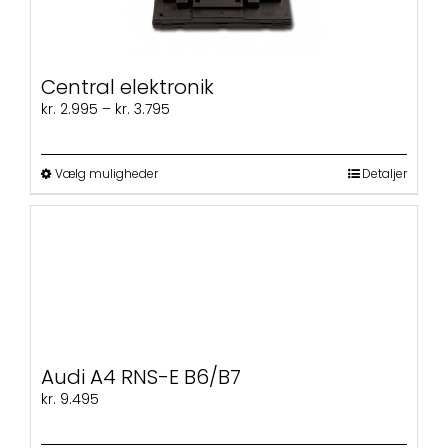
Central elektronik
Prisinterval:
kr.
2.995
–
kr.
3.795
kr. 2.995
til
kr. 3.795
Dette
Vælg muligheder
Detaljer
vare
har
flere
varianter.
Mulighederne
kan
vælges
på
varesiden
Audi A4 RNS-E B6/B7
kr.
9.495