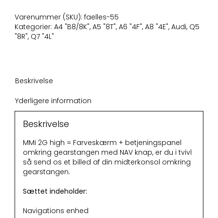
Navigations
Enhed
Varenummer (SKU):
faelles-55
antal
Kategorier:
A4 "B8/8K"
,
A5 "8T"
,
A6 "4F"
,
A8 "4E"
,
Audi
,
Q5
"8R"
,
Q7 "4L"
Beskrivelse
Yderligere information
Beskrivelse
MMi 2G high = Farveskærm + betjeningspanel
omkring gearstangen med NAV knap, er du i tvivl
så send os et billed af din midterkonsol omkring
gearstangen.
Sættet indeholder:
Navigations enhed