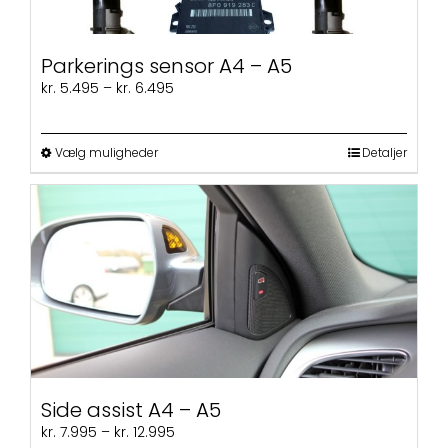
Parkerings sensor A4 – A5
Prisinterval:
kr.
5.495
–
kr.
6.495
kr. 5.495
til
kr. 6.495
Dette
Vælg muligheder
Detaljer
vare
har
flere
varianter.
Mulighederne
kan
vælges
på
varesiden
Side assist A4 – A5
Prisinterval:
kr.
7.995
–
kr.
12.995