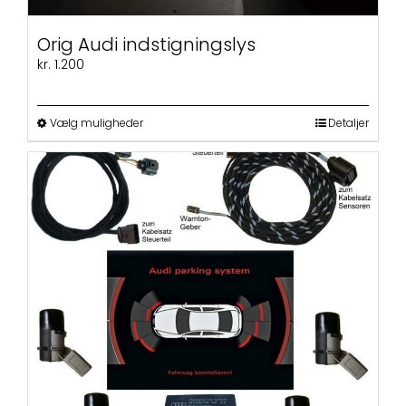
Orig Audi indstigningslys
kr.
1.200
Dette
Vælg muligheder
Detaljer
vare
har
flere
varianter.
Mulighederne
kan
vælges
på
varesiden