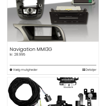
Mulighederne
kan
vælges
på
varesiden
Navigation MMI3G
kr.
28.995
Dette
Vælg muligheder
Detaljer
vare
har
flere
varianter.
Mulighederne
kan
vælges