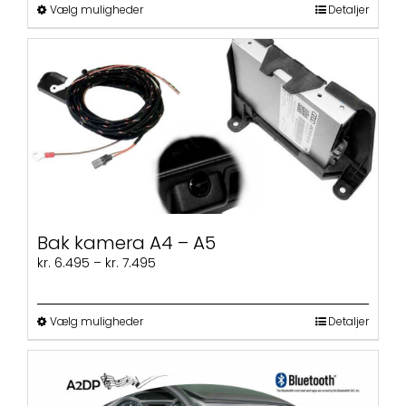
kr. 699
Dette
Vælg muligheder
Detaljer
vare
har
flere
varianter.
Mulighederne
kan
vælges
på
varesiden
Bak kamera A4 – A5
Prisinterval:
kr.
6.495
–
kr.
7.495
kr. 6.495
til
kr. 7.495
Dette
Vælg muligheder
Detaljer
vare
har
flere
varianter.