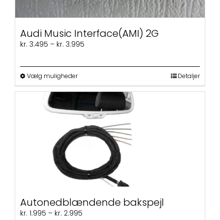
Audi Music Interface(AMI) 2G
Prisinterval:
kr.
3.495
–
kr.
3.995
kr. 3.495
til
kr. 3.995
Dette
Vælg muligheder
Detaljer
vare
har
flere
varianter.
Mulighederne
kan
vælges
på
varesiden
Autonedblændende bakspejl
Prisinterval:
kr.
1.995
–
kr.
2.995