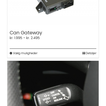
på
varesiden
Can Gateway
Prisinterval:
kr.
1.995
–
kr.
2.495
kr. 1.995
til
kr. 2.495
Dette
Vælg muligheder
Detaljer
vare
har
flere
varianter.
Mulighederne
kan
vælges
på
varesiden