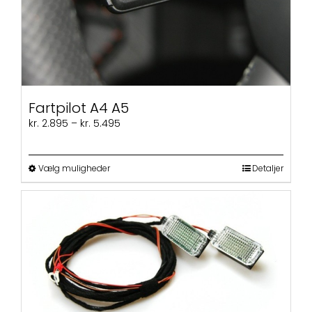
Fartpilot A4 A5
Prisinterval:
kr.
2.895
–
kr.
5.495
kr. 2.895
til
kr. 5.495
Dette
Vælg muligheder
Detaljer
vare
har
flere
varianter.
Mulighederne
kan
vælges
på
varesiden