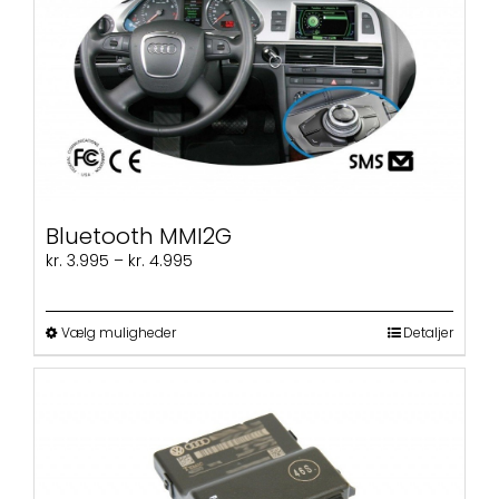
Mulighederne
kan
vælges
på
varesiden
Bluetooth MMI2G
Prisinterval:
kr.
3.995
–
kr.
4.995
kr. 3.995
til
kr. 4.995
Dette
Vælg muligheder
Detaljer
vare
har
flere
varianter.
Mulighederne
kan
vælges