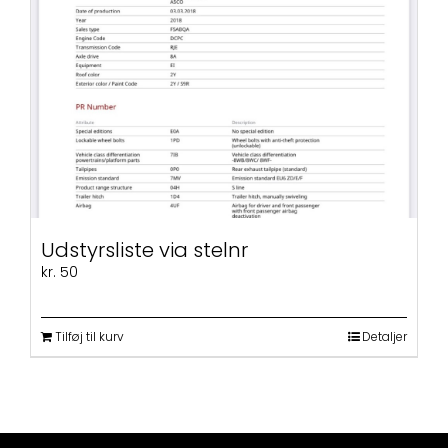
flere
varianter.
Mulighederne
kan
vælges
på
varesiden
Udstyrsliste via stelnr
kr.
50
Tilføj til kurv
Detaljer