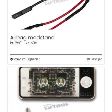
Airbag modstand
Prisinterval:
kr.
250
–
kr.
595
kr. 250
til
kr. 595
Dette
Vælg muligheder
Detaljer
vare
har
flere
varianter.
Mulighederne
kan
vælges
på
varesiden