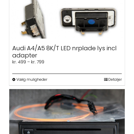
Audi A4/A5 8K/T LED nrplade lys incl
adapter
Prisinterval:
kr.
499
–
kr.
799
kr. 499
til
kr. 799
Dette
Vælg muligheder
Detaljer
vare
har
flere
varianter.
Mulighederne
kan
vælges
på
varesiden