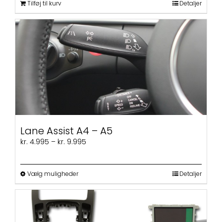
Tilføj til kurv
Detaljer
Lane Assist A4 – A5
Prisinterval:
kr.
4.995
–
kr.
9.995
kr. 4.995
til
kr. 9.995
Dette
Vælg muligheder
Detaljer
vare
har
flere
varianter.