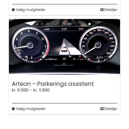
til
Dette
kr. 26.800
Vælg muligheder
Detaljer
vare
har
flere
varianter.
Mulighederne
kan
vælges
på
varesiden
Arteon – Parkerings assistent
Prisinterval:
kr.
6.995
–
kr.
11.995
kr. 6.995
til
kr. 11.995
Dette
Vælg muligheder
Detaljer
vare
har
flere