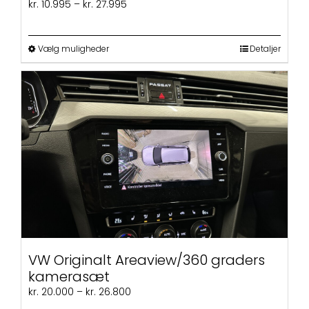
Prisinterval:
kr.
10.995
–
kr.
27.995
kr. 10.995
til
kr. 27.995
Dette
Vælg muligheder
Detaljer
vare
har
flere
varianter.
Mulighederne
kan
vælges
på
varesiden
VW Originalt Areaview/360 graders
kamerasæt
Prisinterval:
kr.
20.000
–
kr.
26.800
kr. 20.000