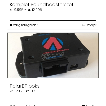
Komplet Soundboostersæt.
Prisinterval:
kr.
9.995
–
kr.
12.995
kr. 9.995
til
kr. 12.995
Dette
Vælg muligheder
Detaljer
vare
har
flere
varianter.
Mulighederne
kan
vælges
på
varesiden
PolarBT boks
Prisinterval:
kr.
1.295
–
kr.
1.695
kr. 1.295
til
kr. 1.695