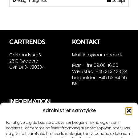
Dette
Vælg muligheder
Detaljer
vare
har
flere
varianter.
Mulighederne
kan
CARTRENDS
KONTAKT
vælges
på
Cartrends ApS
Mail:
info@cartrends.dk
varesiden
2610 Rødovre
Man – fre 09.00-16.00
Cvr: DK34730334
Værksted: +45 31 32 33 34
bogholderi: +45 53 54 55
56
INFORMATION
Administrer samtykke
Handelsinformation
Persondatapolitik
For at give dig de bedste oplevelser bruger vi teknologier som
Cookie politik
cookies til at gemme og/eller få adgang til enhedsoplysninger. Hvis
du giver dit samtykke til disse teknologier, kan vi behandle data som