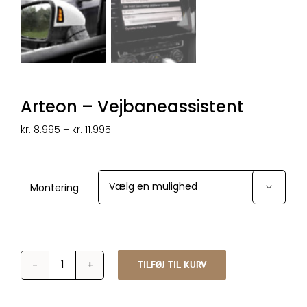
Arteon – Vejbaneassistent
Prisinterval:
kr.
8.995
–
kr.
11.995
kr. 8.995
til
kr. 11.995
Montering

TILFØJ TIL KURV
Arteon
-
Vejbaneassistent