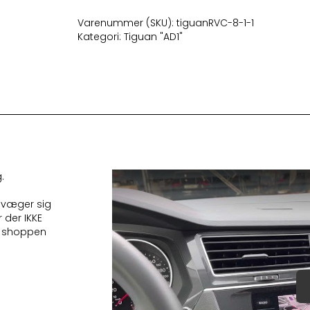
Bakkamera
High
Varenummer (SKU):
tiguanRVC-8-1-1
antal
Kategori:
Tiguan "AD1"
.
evæger sig
 der IKKE
 i shoppen