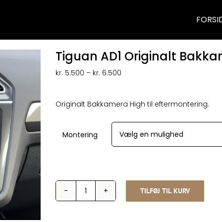
FORSI
Tiguan AD1 Originalt Bakk
Prisinterval:
kr.
5.500
–
kr.
6.500
kr. 5.500
til
kr. 6.500
Originalt Bakkamera High til eftermontering.
Montering
TILFØJ TIL KURV
Tiguan
AD1
Originalt