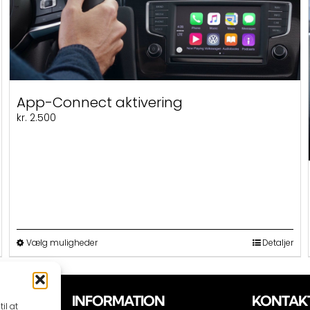
App-Connect aktivering
kr.
2.500
Dette
Vælg muligheder
Detaljer
vare
har
flere
varianter.
INFORMATION
KONTAK
il at