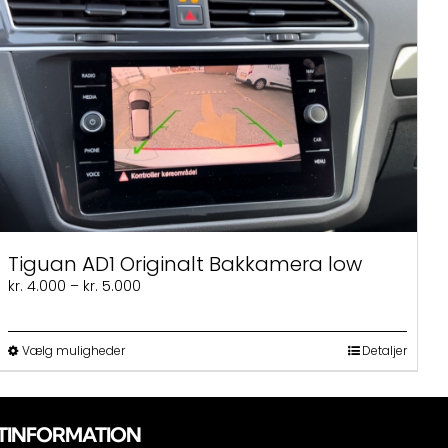
Tiguan AD1 Originalt Bakkamera low
Prisinterval:
kr.
4.000
–
kr.
5.000
kr. 4.000
til
kr. 5.000
Dette
Vælg muligheder
Detaljer
vare
har
flere
varianter.
TINFORMATION