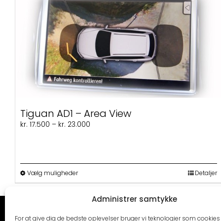
Tiguan AD1 – Area View
Prisinterval:
kr.
17.500
–
kr.
23.000
kr. 17.500
til
kr. 23.000
Dette
Vælg muligheder
Detaljer
vare
har
Administrer samtykke
flere
varianter.
CARTRENDS
KONTAKT
For at give dig de bedste oplevelser bruger vi teknologier som cookies t