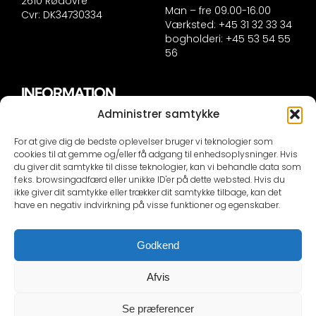
2610 Rødovre
Man – fre 09.00-16.00
Cvr: DK34730334
Værksted: +45 31 32 33 34
bogholderi: +45 53 54 55
56
INFORMATION
Administrer samtykke
Handelsinformation
Persondatapolitik
For at give dig de bedste oplevelser bruger vi teknologier som
Cookie politik
cookies til at gemme og/eller få adgang til enhedsoplysninger. Hvis
du giver dit samtykke til disse teknologier, kan vi behandle data som
f.eks. browsingadfærd eller unikke ID'er på dette websted. Hvis du
KONTAKTINFORMATION
ikke giver dit samtykke eller trækker dit samtykke tilbage, kan det
have en negativ indvirkning på visse funktioner og egenskaber.
Selvom vi er dygtige er vi ikke synske, såfremt du IKKE
skriver din bils nummerplade eller stelnummer i
Godkend
mailen besvare vi IKKE din mail!
Der bliver sendt en automail ved kontakt om at vi skal
Afvis
bruge disse oplysninger som reminder
Se præferencer