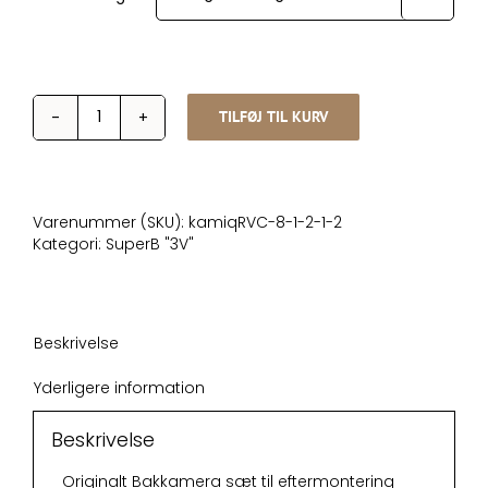
TILFØJ TIL KURV
SuperB
3V
Originalt
Bakkamera
High
Varenummer (SKU):
kamiqRVC-8-1-2-1-2
med
Kategori:
SuperB "3V"
sprinkler
antal
Beskrivelse
Yderligere information
Beskrivelse
Originalt Bakkamera sæt til eftermontering