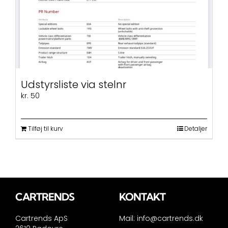
Udstyrsliste via stelnr
kr.
50
Tilføj til kurv
Detaljer
CARTRENDS
KONTAKT
Cartrends ApS
Mail:
info@cartrends.dk