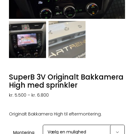
SuperB 3V Originalt Bakkamera
High med sprinkler
Prisinterval:
kr.
5.500
–
kr.
6.800
kr. 5.500
til
kr. 6.800
Originalt Bakkamera High til eftermontering.
Montering
