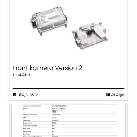
har
flere
varianter.
Mulighederne
kan
vælges
på
varesiden
Front kamera Version 2
kr.
4.495
Tilføj til kurv
Detaljer