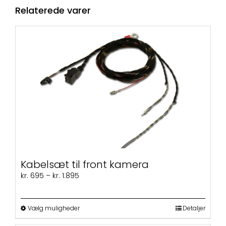
Relaterede varer
Kabelsæt til front kamera
Prisinterval:
kr.
695
–
kr.
1.895
kr. 695
til
kr. 1.895
Dette
Vælg muligheder
Detaljer
vare