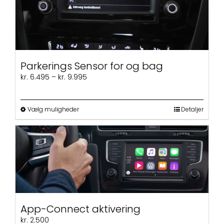
Parkerings Sensor for og bag
Prisinterval:
kr.
6.495
–
kr.
9.995
kr. 6.495
til
kr. 9.995
Dette
Vælg muligheder
Detaljer
vare
har
flere
varianter.
Mulighederne
kan
vælges
på
varesiden
App-Connect aktivering
kr.
2.500