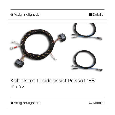
Dette
Vælg muligheder
Detaljer
vare
har
flere
varianter.
Mulighederne
kan
vælges
på
varesiden
Kabelsæt til sideassist Passat “B8”
kr.
2.195
Dette
Vælg muligheder
Detaljer
vare
har