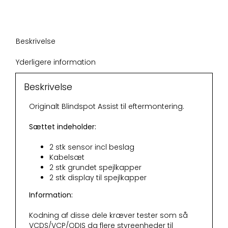
traffic
alert
antal
Beskrivelse
Yderligere information
Beskrivelse
Originalt Blindspot Assist til eftermontering.
Sættet indeholder:
2 stk sensor incl beslag
Kabelsæt
2 stk grundet spejlkapper
2 stk display til spejlkapper
Information:
Kodning af disse dele kræver tester som så
VCDS/VCP/ODIS da flere styreenheder til