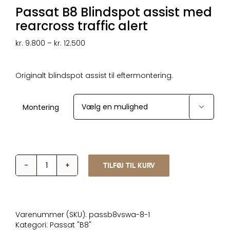
Passat B8 Blindspot assist med
rearcross traffic alert
Prisinterval:
kr.
9.800
–
kr.
12.500
kr. 9.800
til
kr. 12.500
Originalt blindspot assist til eftermontering.
Montering

TILFØJ TIL KURV
Passat
B8
Blindspot
assist
med
Varenummer (SKU):
passb8vswa-8-1
rearcross
Kategori:
Passat "B8"