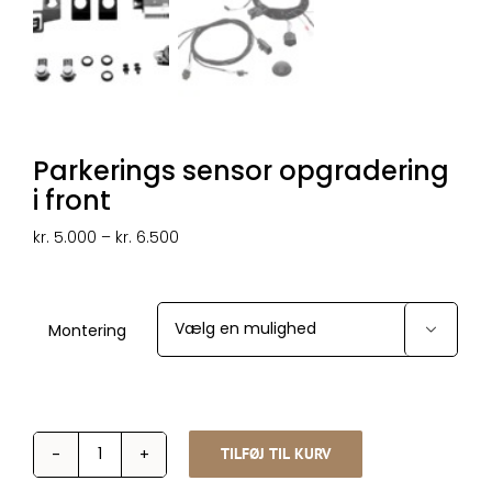
Parkerings sensor opgradering
i front
Prisinterval:
kr.
5.000
–
kr.
6.500
kr. 5.000
til
kr. 6.500
Montering

TILFØJ TIL KURV
Parkerings
sensor