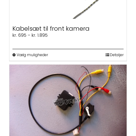
Kabelsæt til front kamera
Prisinterval:
kr.
695
–
kr.
1.895
kr. 695
til
kr. 1.895
Dette
Vælg muligheder
Detaljer
vare
har
flere
varianter.
Mulighederne
kan
vælges
på
varesiden