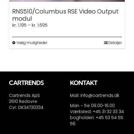
RNS510/Columbus RSE Video Output
modul
Prisinterval:
kr.
1.195
–
kr.
1.695
kr. 1.195
til
Dette
kr. 1.695
Vælg muligheder
Detaljer
vare
har
flere
varianter.
Mulighederne
kan
CARTRENDS
KONTAKT
vælges
på
Cartrends ApS
Mail:
info@cartrends.dk
varesiden
2610 Rødovre
Man – fre 09.00-16.00
Cvr: DK34730334
Værksted: +45 31 32 33 34
bogholderi: +45 53 54 55
56