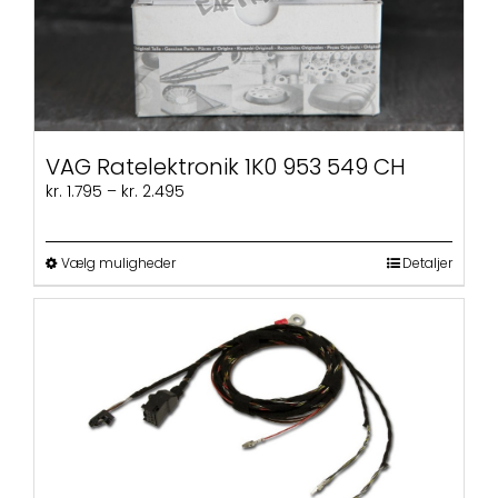
VAG Ratelektronik 1K0 953 549 CH
Prisinterval:
kr.
1.795
–
kr.
2.495
kr. 1.795
til
kr. 2.495
Dette
Vælg muligheder
Detaljer
vare
har
flere
varianter.
Mulighederne
kan
vælges
på
varesiden