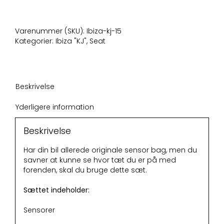
opgradering
i
front
Varenummer (SKU):
Ibiza-kj-15
antal
Kategorier:
Ibiza "KJ"
,
Seat
Beskrivelse
Yderligere information
Beskrivelse
Har din bil allerede originale sensor bag, men du
savner at kunne se hvor tæt du er på med
forenden, skal du bruge dette sæt.
Sættet indeholder:
Sensorer