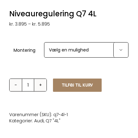
Niveauregulering Q7 4L
Prisinterval:
kr.
3.895
–
kr.
5.895
kr. 3.895
til
kr. 5.895
Montering

TILFØJ TIL KURV
Niveauregulering
Q7
4L
antal
Varenummer (SKU):
q7-4l-1
Kategorier:
Audi
,
Q7 "4L"