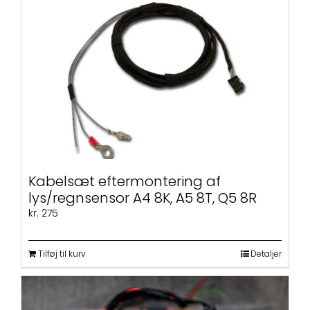
flere
varianter.
Mulighederne
kan
vælges
på
varesiden
Kabelsæt eftermontering af
lys/regnsensor A4 8K, A5 8T, Q5 8R
kr.
275
Tilføj til kurv
Detaljer