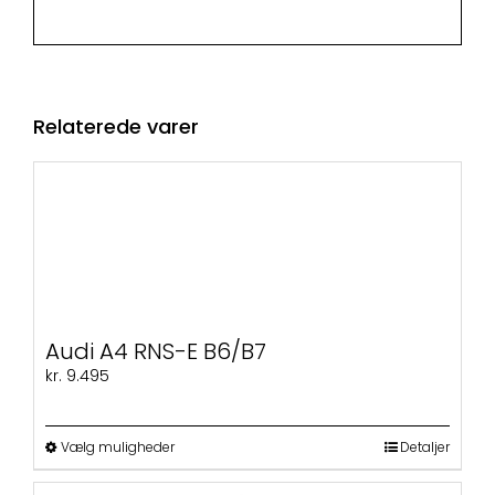
Relaterede varer
Audi A4 RNS-E B6/B7
kr.
9.495
Dette
Vælg muligheder
Detaljer
vare
har