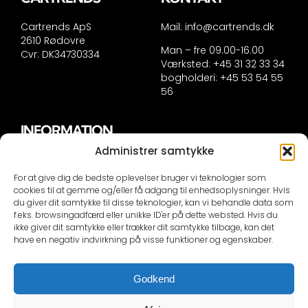
vælges
på
Cartrends ApS
Mail:
info@cartrends.dk
varesiden
2610 Rødovre
Man – fre 09.00-16.00
Cvr: DK34730334
Værksted: +45 31 32 33 34
bogholderi: +45 53 54 55
56
INFORMATION
Administrer samtykke
Handelsinformation
Persondatapolitik
For at give dig de bedste oplevelser bruger vi teknologier som
Cookie politik
cookies til at gemme og/eller få adgang til enhedsoplysninger. Hvis
du giver dit samtykke til disse teknologier, kan vi behandle data som
f.eks. browsingadfærd eller unikke ID'er på dette websted. Hvis du
KONTAKTINFORMATION
ikke giver dit samtykke eller trækker dit samtykke tilbage, kan det
have en negativ indvirkning på visse funktioner og egenskaber.
Selvom vi er dygtige er vi ikke synske, såfremt du IKKE
skriver din bils nummerplade eller stelnummer i
Godkend
mailen besvare vi IKKE din mail!
Der bliver sendt en automail ved kontakt om at vi skal