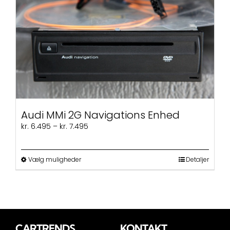
Audi MMi 2G Navigations Enhed
Prisinterval:
kr.
6.495
–
kr.
7.495
kr. 6.495
til
kr. 7.495
Dette
Vælg muligheder
Detaljer
vare
har
flere
varianter.
Mulighederne
kan
CARTRENDS
KONTAKT