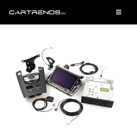
Skip
to
content
Toggle
Naviga
FORSIDE
SHOP
VÆRKSTED
DIAGNOSE
KONTAKT
WooCommerce Cart