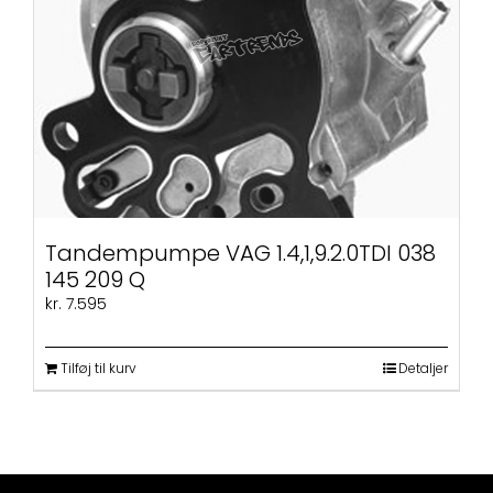
på
varesiden
Tandempumpe VAG 1.4,1,9.2.0TDI 038
145 209 Q
kr.
7.595
Tilføj til kurv
Detaljer