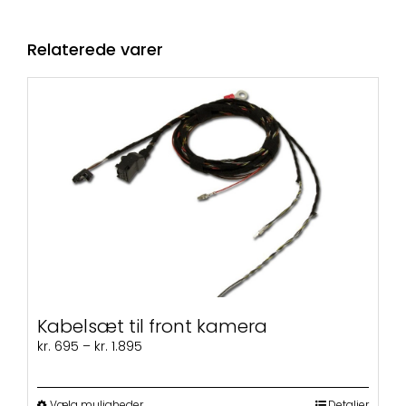
Relaterede varer
Kabelsæt til front kamera
Prisinterval:
kr.
695
–
kr.
1.895
kr. 695
til
kr. 1.895
Dette
Vælg muligheder
Detaljer