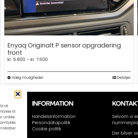
Enyaq Originalt P sensor opgradering
front
Prisinterval:
kr.
5.800
–
kr.
7.500
kr. 5.800
til
Dette
kr. 7.500
Vælg muligheder
Detaljer
vare
har
flere
varianter.
INFORMATION
KONTAK
il at
Mulighederne
tykke til
kan
dk
Handelsinformation
Selvom vi er
er unikke
vælges
Persondatapolitik
nummerplade
 samtykke
på
enskaber.
Cookie politik
3 34
varesiden
Der bliver 