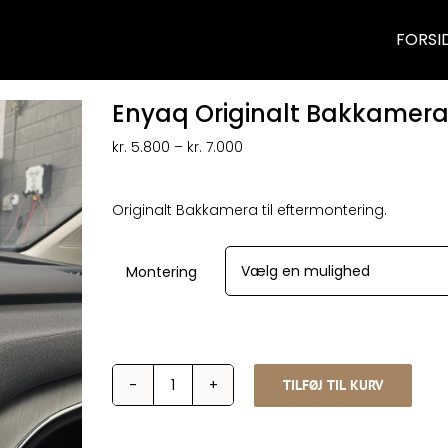
FORSI
Enyaq Originalt Bakkamera
Prisinterval:
kr.
5.800
–
kr.
7.000
kr. 5.800
til
kr. 7.000
Originalt Bakkamera til eftermontering.
Montering
TILFØJ TIL KURV
Enyaq
Originalt
Bakkamera