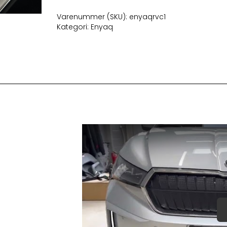
med
sprinkler
Varenummer (SKU):
enyaqrvc1
antal
Kategori:
Enyaq