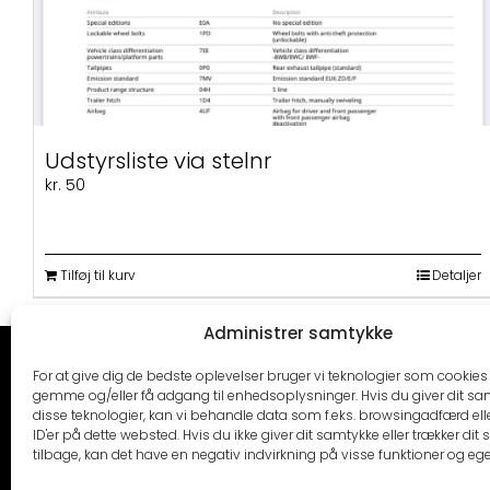
Udstyrsliste via stelnr
kr.
50
Tilføj til kurv
Detaljer
Administrer samtykke
CARTRENDS
KONTAKT
For at give dig de bedste oplevelser bruger vi teknologier som cookies t
gemme og/eller få adgang til enhedsoplysninger. Hvis du giver dit sam
Cartrends ApS
Mail:
info@cartrends.
disse teknologier, kan vi behandle data som f.eks. browsingadfærd ell
2610 Rødovre
ID'er på dette websted. Hvis du ikke giver dit samtykke eller trækker dit
Man – fre 09.00-16.00
tilbage, kan det have en negativ indvirkning på visse funktioner og eg
Cvr: DK34730334
Værksted: +45 31 32 3