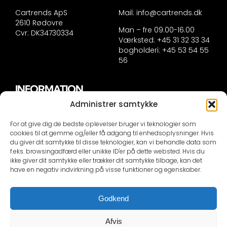
Cartrends ApS
Mail:
info@cartrends.dk
2610 Rødovre
Man – fre 09.00-16.00
Cvr: DK34730334
Værksted: +45 31 32 33 34
bogholderi: +45 53 54 55
56
INFORMATION
Administrer samtykke
Handelsinformation
Persondatapolitik
For at give dig de bedste oplevelser bruger vi teknologier som
Cookie politik
cookies til at gemme og/eller få adgang til enhedsoplysninger. Hvis
du giver dit samtykke til disse teknologier, kan vi behandle data som
f.eks. browsingadfærd eller unikke ID'er på dette websted. Hvis du
KONTAKTINFORMATION
ikke giver dit samtykke eller trækker dit samtykke tilbage, kan det
have en negativ indvirkning på visse funktioner og egenskaber.
Selvom vi er dygtige er vi ikke synske, såfremt du IKKE
skriver din bils nummerplade eller stelnummer i
Godkend
mailen besvare vi IKKE din mail!
Der bliver sendt en automail ved kontakt om at vi skal
Afvis