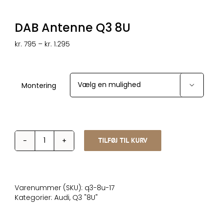
DAB Antenne Q3 8U
Prisinterval:
kr.
795
–
kr.
1.295
kr. 795
til
kr. 1.295
Montering

TILFØJ TIL KURV
DAB
Antenne
Q3
8U
antal
Varenummer (SKU):
q3-8u-17
Kategorier:
Audi
,
Q3 "8U"