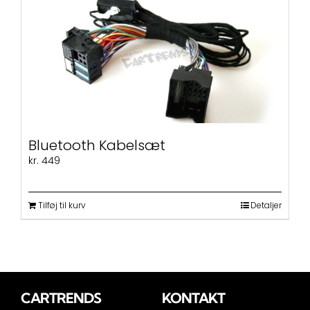
flere
varianter.
Mulighederne
kan
vælges
på
varesiden
Bluetooth Kabelsæt
kr.
449
Tilføj til kurv
Detaljer
CARTRENDS
KONTAKT