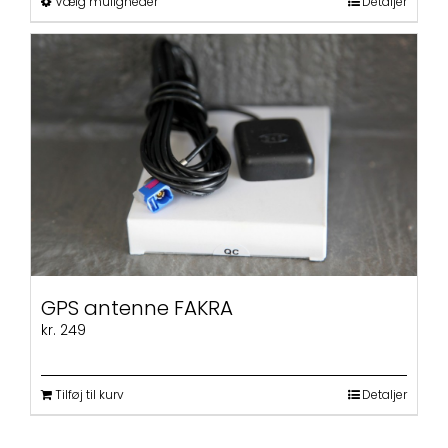
Dette
Vælg muligheder
Detaljer
vare
har
flere
varianter.
Mulighederne
kan
vælges
på
varesiden
GPS antenne FAKRA
kr.
249
Tilføj til kurv
Detaljer