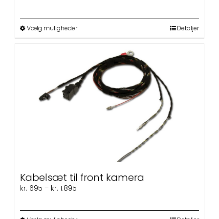
kr. 795
til
kr. 1.995
Dette
Vælg muligheder
Detaljer
vare
har
flere
varianter.
Mulighederne
kan
vælges
på
varesiden
Kabelsæt til front kamera
Prisinterval:
kr.
695
–
kr.
1.895
kr. 695
til
kr. 1.895