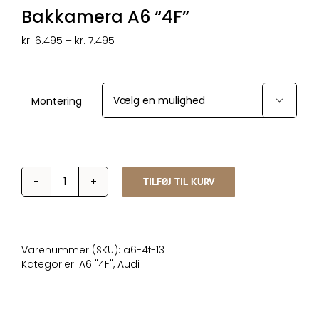
Bakkamera A6 “4F”
Prisinterval:
kr.
6.495
–
kr.
7.495
kr. 6.495
til
kr. 7.495
Montering

TILFØJ TIL KURV
Bakkamera
A6
"4F"
antal
Varenummer (SKU):
a6-4f-13
Kategorier:
A6 "4F"
,
Audi