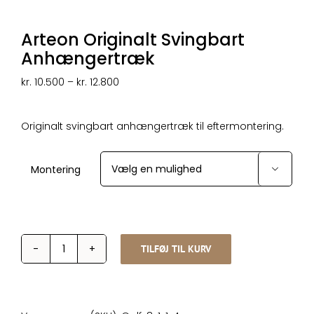
Arteon Originalt Svingbart
Anhængertræk
Prisinterval:
kr.
10.500
–
kr.
12.800
kr. 10.500
til
kr. 12.800
Originalt svingbart anhængertræk til eftermontering.
Montering

TILFØJ TIL KURV
Arteon
Originalt
Svingbart
Anhængertræk
antal