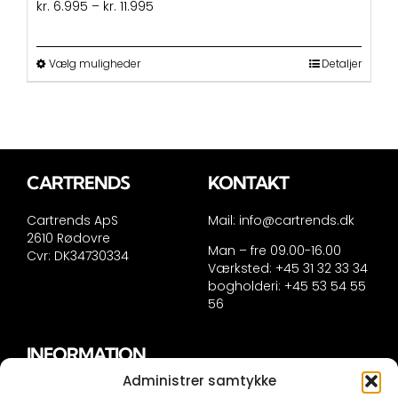
Prisinterval:
kr.
6.995
–
kr.
11.995
kr. 6.995
til
kr. 11.995
Dette
Vælg muligheder
Detaljer
vare
har
flere
varianter.
Mulighederne
kan
CARTRENDS
KONTAKT
vælges
på
Cartrends ApS
Mail:
info@cartrends.dk
varesiden
2610 Rødovre
Man – fre 09.00-16.00
Cvr: DK34730334
Værksted: +45 31 32 33 34
bogholderi: +45 53 54 55
56
INFORMATION
Administrer samtykke
Handelsinformation