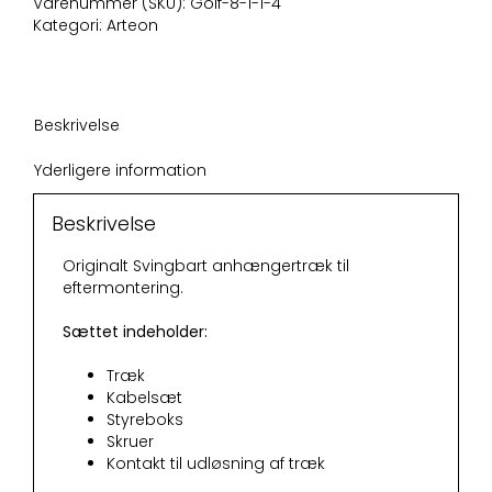
Varenummer (SKU):
Golf-8-1-1-4
Kategori:
Arteon
Beskrivelse
Yderligere information
Beskrivelse
Originalt Svingbart anhængertræk til
eftermontering.
Sættet indeholder:
Træk
Kabelsæt
Styreboks
Skruer
Kontakt til udløsning af træk