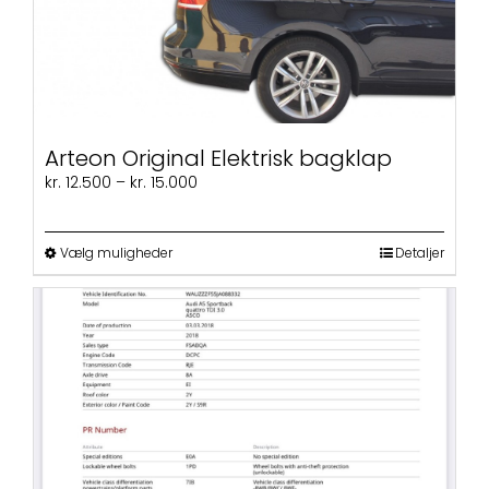
Arteon Original Elektrisk bagklap
Prisinterval:
kr.
12.500
–
kr.
15.000
kr. 12.500
til
kr. 15.000
Dette
Vælg muligheder
Detaljer
vare
har
flere
varianter.
Mulighederne
kan
vælges
på
varesiden