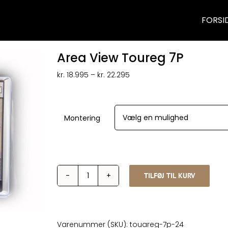
FORSI
Area View Toureg 7P
Prisinterval:
kr.
18.995
–
kr.
22.295
kr. 18.995
til
kr. 22.295
Montering
TILFØJ TIL KURV
Area
View
Toureg
7P
antal
Varenummer (SKU):
touareg-7p-24