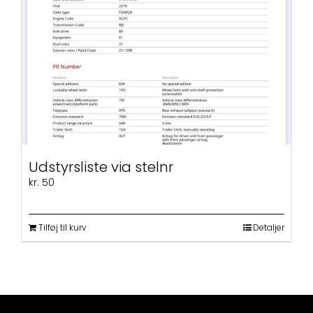
varianter.
Mulighederne
kan
vælges
på
varesiden
Udstyrsliste via stelnr
kr.
50
Tilføj til kurv
Detaljer