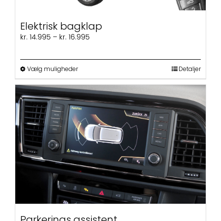
Elektrisk bagklap
Prisinterval:
kr.
14.995
–
kr.
16.995
kr. 14.995
til
kr. 16.995
Dette
Vælg muligheder
Detaljer
vare
har
flere
varianter.
Mulighederne
kan
vælges
på
varesiden
Parkerings assistent.