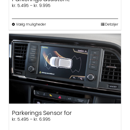
Prisinterval:
kr.
5.495
–
kr.
9.995
kr. 5.495
til
kr. 9.995
Dette
Vælg muligheder
Detaljer
vare
har
flere
varianter.
Mulighederne
kan
vælges
på
varesiden
Parkerings Sensor for
Prisinterval:
kr.
5.495
–
kr.
6.995
kr. 5.495