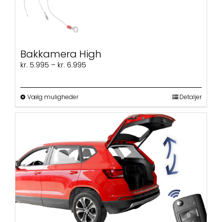
Bakkamera High
Prisinterval:
kr.
5.995
–
kr.
6.995
kr. 5.995
til
kr. 6.995
Dette
Vælg muligheder
Detaljer
vare
har
flere
varianter.
Mulighederne
kan
vælges
på
varesiden