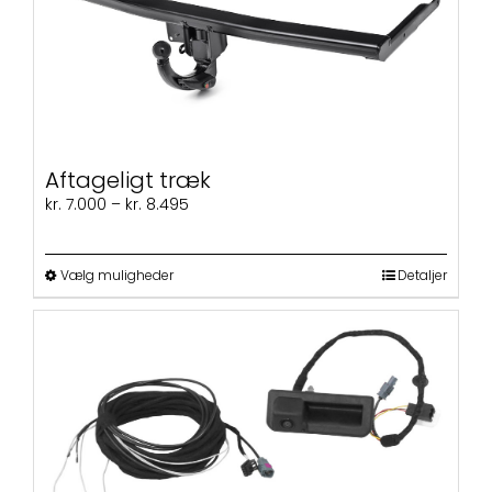
Aftageligt træk
Prisinterval:
kr.
7.000
–
kr.
8.495
kr. 7.000
til
kr. 8.495
Dette
Vælg muligheder
Detaljer
vare
har
flere
varianter.
Mulighederne
kan
vælges
på
varesiden