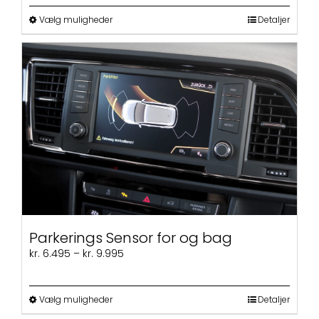
til
kr. 6.995
Dette
Vælg muligheder
Detaljer
vare
har
flere
varianter.
Mulighederne
kan
vælges
på
varesiden
Parkerings Sensor for og bag
Prisinterval:
kr.
6.495
–
kr.
9.995
kr. 6.495
til
kr. 9.995
Dette
Vælg muligheder
Detaljer
vare