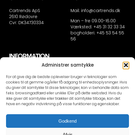
Cartrends ApS
Mail:
info@cartrends.dk
2610 Rødovre
Man – fre 09.00-16.00
Cvr: DK34730334
Værksted: +45 31 32 33 34
bogholderi: +45 53 54 55
56
INFORMATION
Administrer samtykke
Handelsinformation
Persondatapolitik
For at give dig de bedste oplevelser bruger vi teknologier som
Cookie politik
cookies til at gemme og/eller få adgang til enhedsoplysninger. Hvis
du giver dit samtykke til disse teknologier, kan vi behandle data som
f.eks. browsingadfærd eller unikke ID'er på dette websted. Hvis du
KONTAKTINFORMATION
ikke giver dit samtykke eller trækker dit samtykke tilbage, kan det
have en negativ indvirkning på visse funktioner og egenskaber.
Selvom vi er dygtige er vi ikke synske, såfremt du IKKE
skriver din bils nummerplade eller stelnummer i
Godkend
mailen besvare vi IKKE din mail!
Der bliver sendt en automail ved kontakt om at vi skal
Afvis