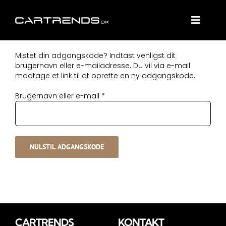
Skip
to
content
Toggle
Naviga
FORSIDE
Mistet din adgangskode? Indtast venligst dit
brugernavn eller e-mailadresse. Du vil via e-mail
SHOP
modtage et link til at oprette en ny adgangskode.
VÆRKSTED
Påkrævet
Brugernavn eller e-mail
*
DIAGNOSE
KONTAKT
NULSTIL ADGANGSKODE
WooCommerce Cart
CARTRENDS
KONTAKT