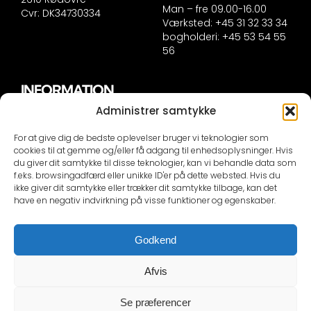
Man – fre 09.00-16.00
Cvr: DK34730334
Værksted: +45 31 32 33 34
bogholderi: +45 53 54 55
56
INFORMATION
Administrer samtykke
Handelsinformation
Persondatapolitik
For at give dig de bedste oplevelser bruger vi teknologier som
Cookie politik
cookies til at gemme og/eller få adgang til enhedsoplysninger. Hvis
du giver dit samtykke til disse teknologier, kan vi behandle data som
f.eks. browsingadfærd eller unikke ID'er på dette websted. Hvis du
KONTAKTINFORMATION
ikke giver dit samtykke eller trækker dit samtykke tilbage, kan det
have en negativ indvirkning på visse funktioner og egenskaber.
Selvom vi er dygtige er vi ikke synske, såfremt du IKKE
skriver din bils nummerplade eller stelnummer i
Godkend
mailen besvare vi IKKE din mail!
Der bliver sendt en automail ved kontakt om at vi skal
Afvis
bruge disse oplysninger som reminder
Se præferencer