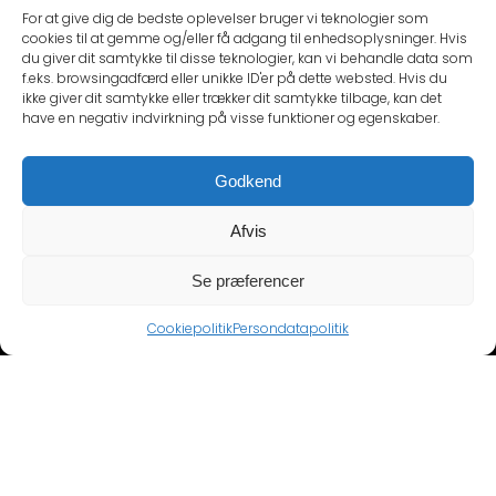
For at give dig de bedste oplevelser bruger vi teknologier som
FORESPØRGSEL
cookies til at gemme og/eller få adgang til enhedsoplysninger. Hvis
du giver dit samtykke til disse teknologier, kan vi behandle data som
f.eks. browsingadfærd eller unikke ID'er på dette websted. Hvis du
ikke giver dit samtykke eller trækker dit samtykke tilbage, kan det
FORESPØRGSEL
have en negativ indvirkning på visse funktioner og egenskaber.
Godkend
Afvis
CARTRENDS
KONTAKT
Se præferencer
Cartrends ApS
Mail:
info@cartrends.dk
2610 Rødovre
Man – fre 09.00-16.00
Cvr: DK34730334
Cookiepolitik
Persondatapolitik
Værksted: +45 31 32 33 34
bogholderi: +45 53 54 55
56
INFORMATION