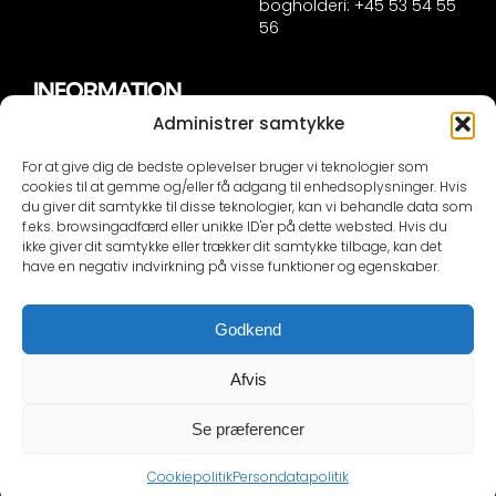
bogholderi: +45 53 54 55
56
INFORMATION
Administrer samtykke
Handelsinformation
Persondatapolitik
For at give dig de bedste oplevelser bruger vi teknologier som
Cookie politik
cookies til at gemme og/eller få adgang til enhedsoplysninger. Hvis
du giver dit samtykke til disse teknologier, kan vi behandle data som
f.eks. browsingadfærd eller unikke ID'er på dette websted. Hvis du
KONTAKTINFORMATION
ikke giver dit samtykke eller trækker dit samtykke tilbage, kan det
have en negativ indvirkning på visse funktioner og egenskaber.
Selvom vi er dygtige er vi ikke synske, såfremt du IKKE
skriver din bils nummerplade eller stelnummer i
Godkend
mailen besvare vi IKKE din mail!
Der bliver sendt en automail ved kontakt om at vi skal
Afvis
bruge disse oplysninger som reminder
Se præferencer
Copyright 2012 -2026 Cartrends.dk | Web by GoGrafix
Cookiepolitik
Persondatapolitik