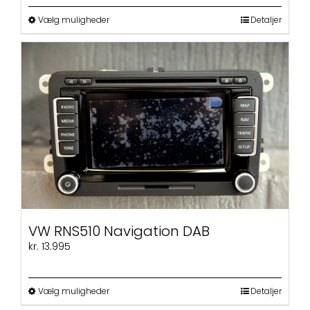
til
kr. 2.495
Dette
Vælg muligheder
Detaljer
vare
har
flere
varianter.
Mulighederne
kan
vælges
på
varesiden
VW RNS510 Navigation DAB
kr.
13.995
Dette
Vælg muligheder
Detaljer
vare