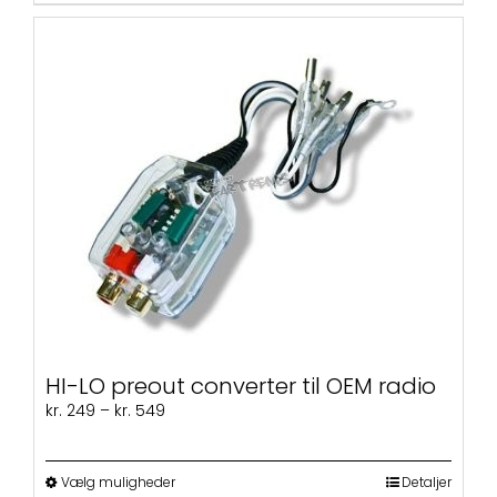
HI-LO preout converter til OEM radio
Prisinterval:
kr.
249
–
kr.
549
kr. 249
til
kr. 549
Dette
Vælg muligheder
Detaljer