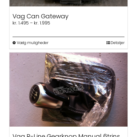
Vag Can Gateway
Prisinterval:
kr.
1.495
–
kr.
1.995
kr. 1.495
til
kr. 1.995
Dette
Vælg muligheder
Detaljer
vare
har
flere
varianter.
Mulighederne
kan
vælges
på
varesiden
Vag R-Line Gearknop Manual 6trins