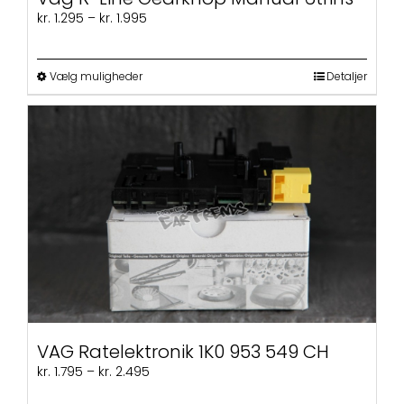
Prisinterval:
kr.
1.295
–
kr.
1.995
kr. 1.295
til
kr. 1.995
Dette
Vælg muligheder
Detaljer
vare
har
flere
varianter.
Mulighederne
kan
vælges
på
varesiden
VAG Ratelektronik 1K0 953 549 CH
Prisinterval:
kr.
1.795
–
kr.
2.495
kr. 1.795