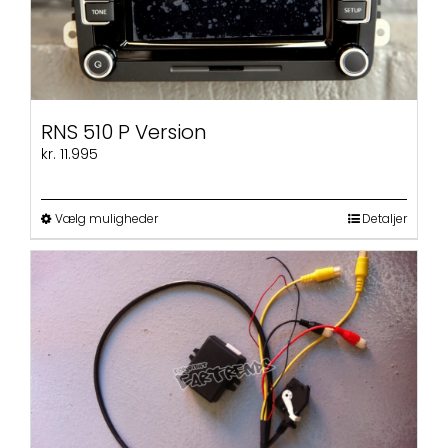
varesiden
RNS 510 P Version
kr.
11.995
Dette
Vælg muligheder
Detaljer
vare
har
flere
varianter.
Mulighederne
kan
vælges
på
varesiden