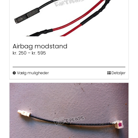
Airbag modstand
Prisinterval:
kr.
250
–
kr.
595
kr. 250
til
kr. 595
Dette
Vælg muligheder
Detaljer
vare
har
flere
varianter.
Mulighederne
kan
vælges
på
varesiden