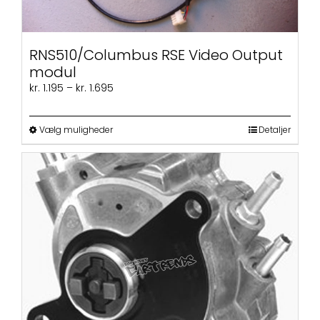
RNS510/Columbus RSE Video Output
modul
Prisinterval:
kr.
1.195
–
kr.
1.695
kr. 1.195
til
Dette
kr. 1.695
Vælg muligheder
Detaljer
vare
har
flere
varianter.
Mulighederne
kan
vælges
på
varesiden