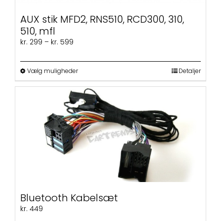
AUX stik MFD2, RNS510, RCD300, 310,
510, mfl
Prisinterval:
kr.
299
–
kr.
599
kr. 299
til
kr. 599
Dette
Vælg muligheder
Detaljer
vare
har
flere
varianter.
Mulighederne
kan
vælges
på
varesiden
Bluetooth Kabelsæt
kr.
449