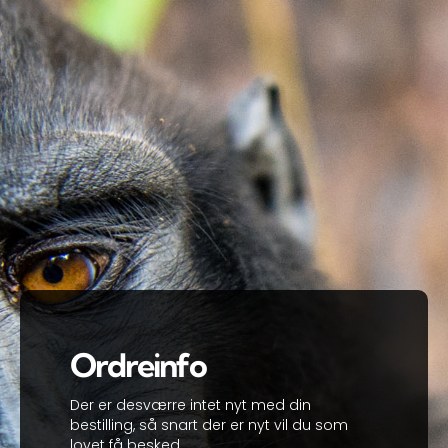
Skip
to
content
Ordreinfo
Der er desværre intet nyt med din
bestilling, så snart der er nyt vil du som
lovet få besked.