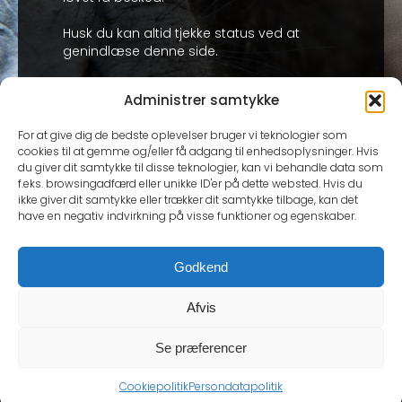
Husk du kan altid tjekke status ved at
genindlæse denne side.
Administrer samtykke
For at give dig de bedste oplevelser bruger vi teknologier som
cookies til at gemme og/eller få adgang til enhedsoplysninger. Hvis
du giver dit samtykke til disse teknologier, kan vi behandle data som
f.eks. browsingadfærd eller unikke ID'er på dette websted. Hvis du
ikke giver dit samtykke eller trækker dit samtykke tilbage, kan det
have en negativ indvirkning på visse funktioner og egenskaber.
Godkend
Afvis
Se præferencer
Cookiepolitik
Persondatapolitik
@ 2026 Cartrends.dk | Web by GoGrafix